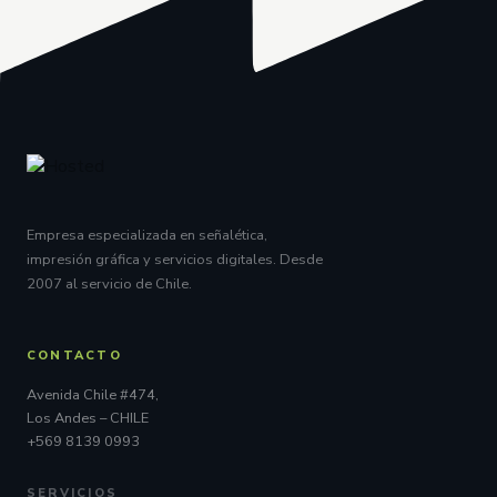
Empresa especializada en señalética,
impresión gráfica y servicios digitales. Desde
2007 al servicio de Chile.
CONTACTO
Avenida Chile #474,
Los Andes – CHILE
+569 8139 0993
SERVICIOS