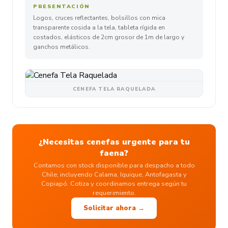
PRESENTACIÓN
Logos, cruces reflectantes, bolsillos con mica
transparente cosida a la tela, tableta rígida en
costados, elásticos de 2cm grosor de 1m de largo y
ganchos metálicos.
CENEFA TELA RAQUELADA
¿Necesitas cenefas urgente para tu
faena?
Contamos con stock disponible para despacho a todo
Chile, incluyendo Calama, Iquique, Antofagasta y
Copiapó. Cotiza y coordinamos entrega según tu
requerimiento.
Solicitar ahora →