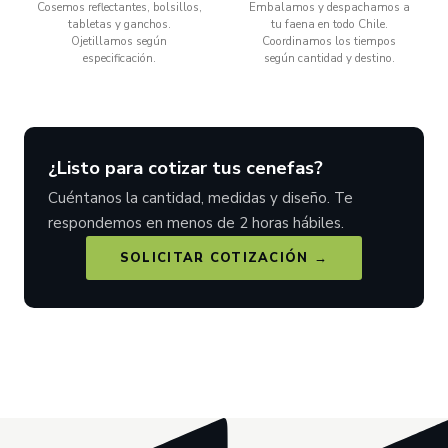
Cosemos reflectantes, bolsillos,
Embalamos y despachamos a
tabletas y ganchos.
tu faena en todo Chile.
Ojetillamos según
Coordinamos los tiempos
especificación.
según cantidad y destino.
¿Listo para cotizar tus cenefas?
Cuéntanos la cantidad, medidas y diseño. Te
respondemos en menos de 2 horas hábiles.
SOLICITAR COTIZACIÓN →