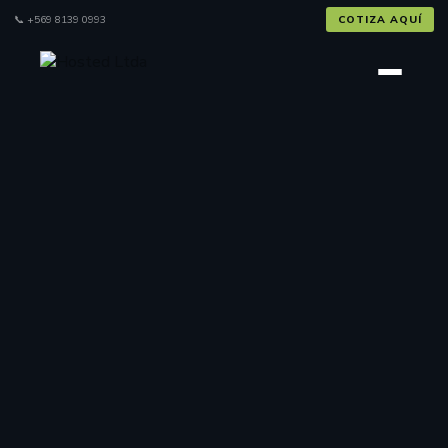
📞
+569 8139 0993
COTIZA AQUÍ